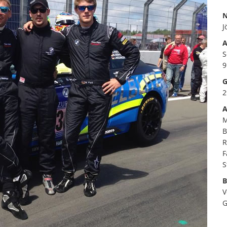
N
J
A
S
9
G
2
A
M
B
R
F
S
B
V