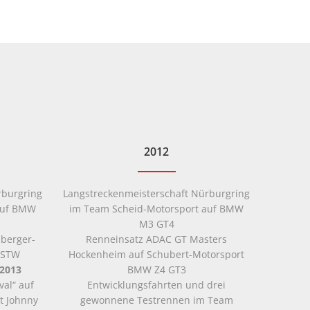
2012
rburgring
Langstreckenmeisterschaft Nürburgring
Sporad
auf BMW
im Team Scheid-Motorsport auf BMW
M3 GT4
Eins
berger-
Renneinsatz ADAC GT Masters
Samml
 STW
Hockenheim auf Schubert-Motorsport
2013
BMW Z4 GT3
Rennei
al“ auf
Entwicklungsfahrten und drei
Min
t Johnny
gewonnene Testrennen im Team