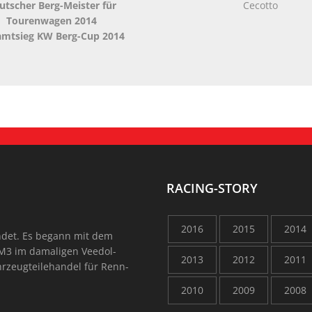
utscher Berg-Meister für
Cecotto
Tourenwagen 2014
amtsieg KW Berg-Cup 2014
RACING-STORY
2016
2015
2014
ndet. Es begann mit dem
M3 im damaligen Veedol-
2013
2012
2011
rzeugteilehandel für Renn-
2010
2009
2008