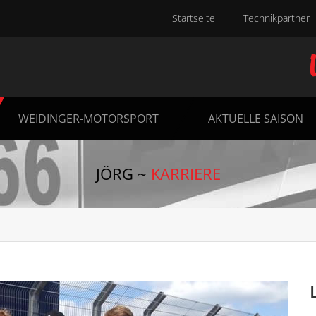
Startseite
Technikpartner
WEIDINGER-MOTORSPORT
AKTUELLE SAISON
JÖRG ~
KARRIERE