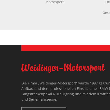
Motorsport
De
Ges
Die Firma „Weidinger-Motorsport“ wurde 1997 gegrü
Aufbau und dem professionellen Einsatz eines BMW 
Langstreckenpokal Nürburgring und mit dem Kraftfah
und Serienfahrzeuge.