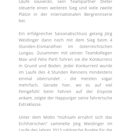
Läufe souverän, sein Teampartner Dieter
steuerte einen weiteren Sieg und viele zweite
Plätze in der internationalen Bergrennserie
bei.
Ein erfolgreicher Saisonabschluss gelang Jörg
Weidinger dann noch mit dem Sieg beim 4
Stunden-Eismarathon im österreichischen
Lungau. Zusammen mit seinen Teamkollegen
Max und Felix Partl fuhren sie die Konkurrenz
in Grund und Boden. Jeder Konkurrent wurde
im Laufe des 4 Stunden Rennens mindestens
einmal überrundet - die meisten sogar
mehrfach. Gerade hier, wo es auf viel
Feingefühl beim Fahren auf der Eispiste
ankam, zeigte der Happurger seine fahrerische
Extraklasse.
Unter dem Motto “mühsam ernährt sich das
Eichhörnchen” sammelte Jörg Weidinger im
Laufe des Jahres 2013 zahlreiche Punkte für die