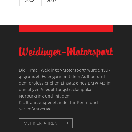
2008
2007
Die Firma „Weidinger-Motorsport“ wurde 1997
gegründet. Es begann mit dem Aufbau und
dem professionellen Einsatz eines BMW M3 im
damaligen Veedol-Langstreckenpokal
Nürburgring und mit dem
Kraftfahrzeugteilehandel für Renn- und
Serienfahrzeuge.
MEHR ERFAHREN