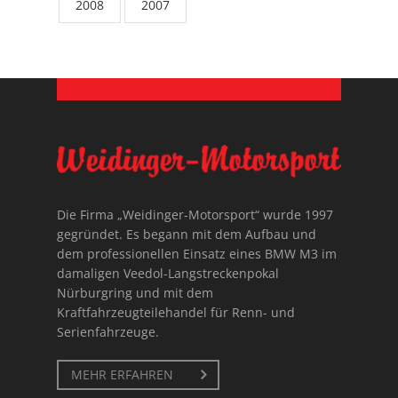
2008
2007
Die Firma „Weidinger-Motorsport“ wurde 1997
gegründet. Es begann mit dem Aufbau und
dem professionellen Einsatz eines BMW M3 im
damaligen Veedol-Langstreckenpokal
Nürburgring und mit dem
Kraftfahrzeugteilehandel für Renn- und
Serienfahrzeuge.
MEHR ERFAHREN