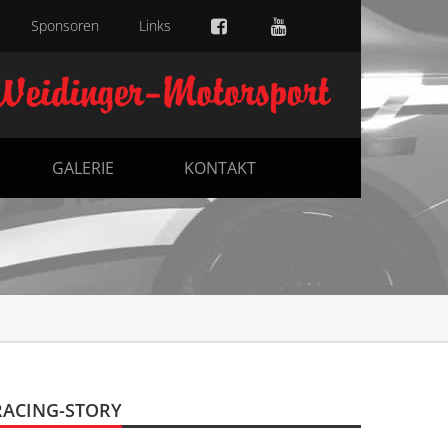
Sponsoren
Links
GALERIE
KONTAKT
RACING-STORY