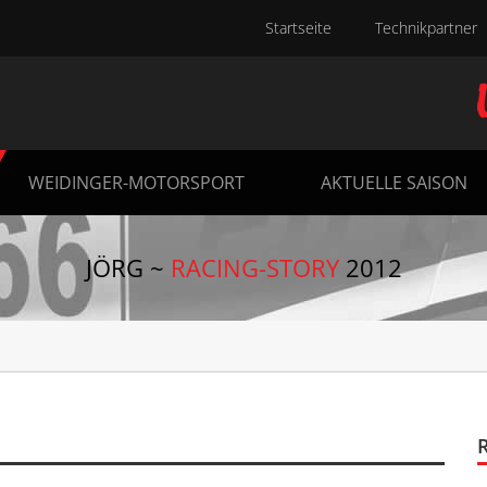
Startseite
Technikpartner
WEIDINGER-MOTORSPORT
AKTUELLE SAISON
JÖRG ~
RACING-STORY
2012