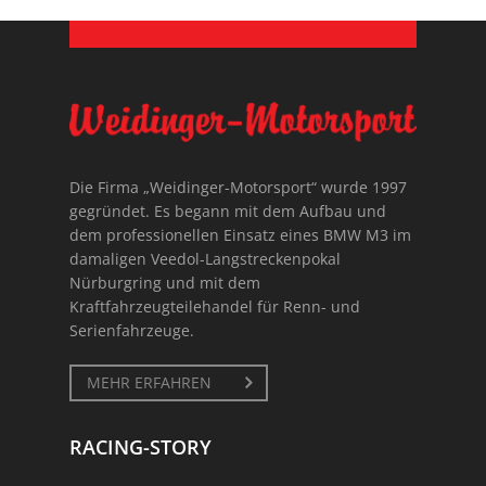
Die Firma „Weidinger-Motorsport“ wurde 1997
gegründet. Es begann mit dem Aufbau und
dem professionellen Einsatz eines BMW M3 im
damaligen Veedol-Langstreckenpokal
Nürburgring und mit dem
Kraftfahrzeugteilehandel für Renn- und
Serienfahrzeuge.
MEHR ERFAHREN
RACING-STORY