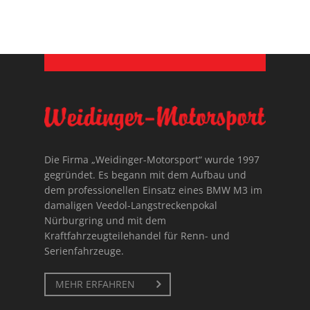
Die Firma „Weidinger-Motorsport“ wurde 1997
gegründet. Es begann mit dem Aufbau und
dem professionellen Einsatz eines BMW M3 im
damaligen Veedol-Langstreckenpokal
Nürburgring und mit dem
Kraftfahrzeugteilehandel für Renn- und
Serienfahrzeuge.
MEHR ERFAHREN