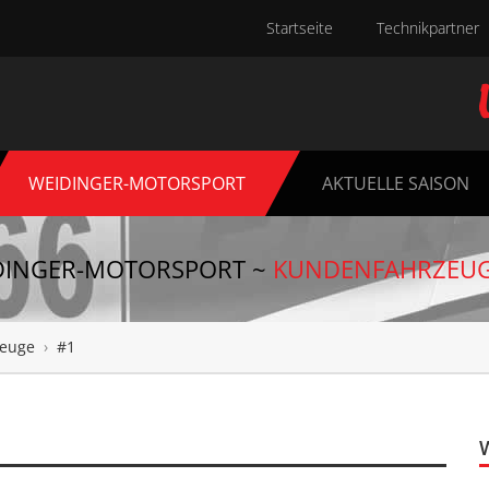
Startseite
Technikpartner
WEIDINGER-MOTORSPORT
AKTUELLE SAISON
DINGER-MOTORSPORT ~
KUNDENFAHRZEU
euge
›
#1