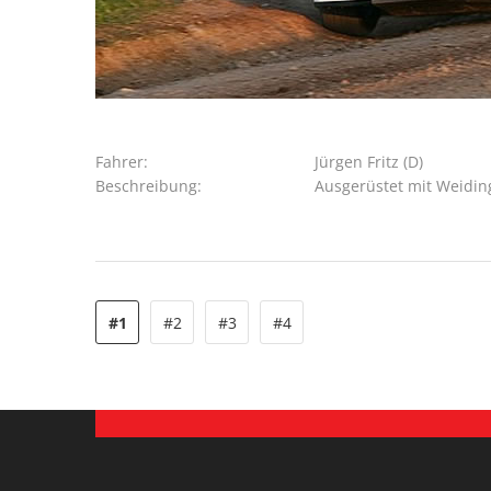
Fahrer:
Jürgen Fritz (D)
Beschreibung:
Ausgerüstet mit Weidin
#1
#2
#3
#4