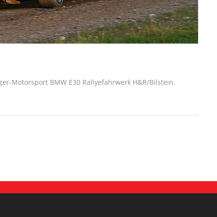
ger-Motorsport BMW E30 Rallyefahrwerk H&R/Bilstein.