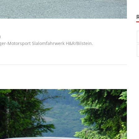
)
ger-Motorsport Slalomfahrwerk H&R/Bilstein.