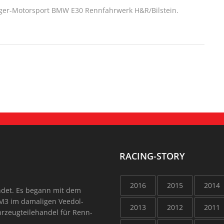
ger-Motorsport BMW E30 Rennfahrwerk H&R/Bilstein.
RACING-STORY
2016
2015
2014
ndet. Es begann mit dem
M3 im damaligen Veedol-
2013
2012
2011
rzeugteilehandel für Renn-