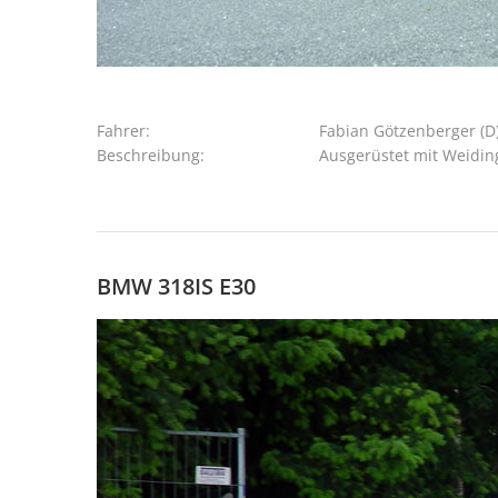
Fahrer:
Fabian Götzenberger (D
Beschreibung:
Ausgerüstet mit Weidin
BMW 318IS E30