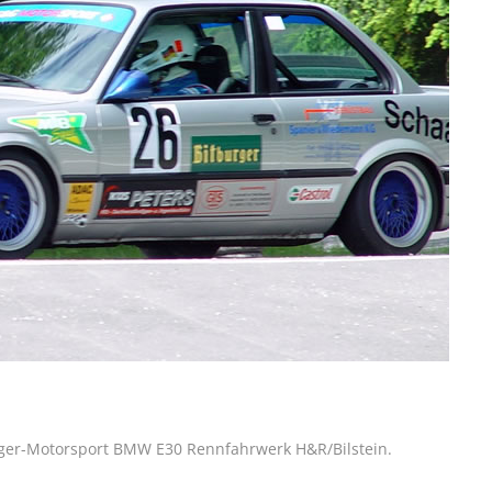
ger-Motorsport BMW E30 Rennfahrwerk H&R/Bilstein.