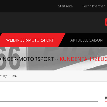
Startseite
Technikpartner
WEIDINGER-MOTORSPORT
AKTUELLE SAISON
DINGER-MOTORSPORT ~
KUNDENFAHRZEU
euge
›
#4