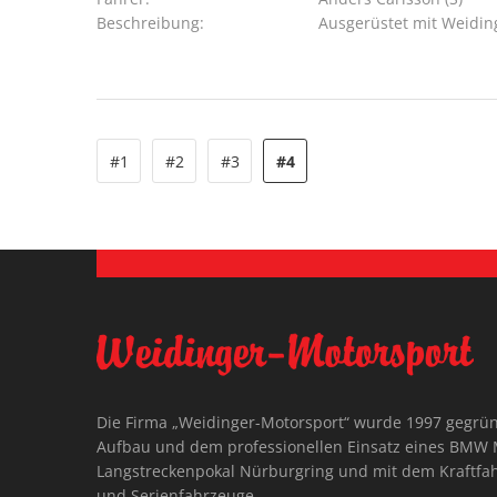
Beschreibung:
Ausgerüstet mit Weidin
#1
#2
#3
#4
Die Firma „Weidinger-Motorsport“ wurde 1997 gegrü
Aufbau und dem professionellen Einsatz eines BMW 
Langstreckenpokal Nürburgring und mit dem Kraftfah
und Serienfahrzeuge.