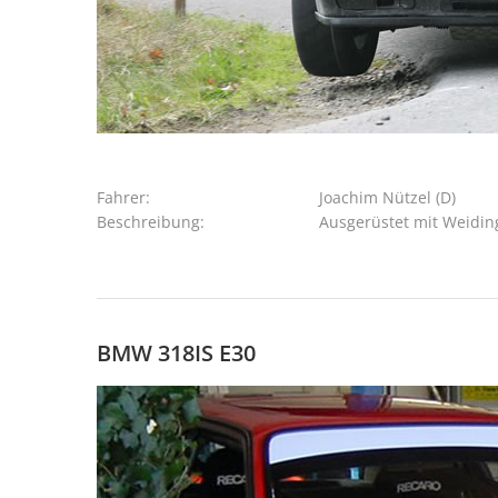
Fahrer:
Joachim Nützel (D)
Beschreibung:
Ausgerüstet mit Weidin
BMW 318IS E30